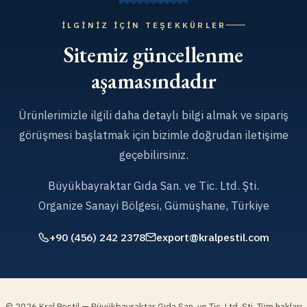
İLGINIZ İÇIN TEŞEKKÜRLER
Sitemiz güncellenme
aşamasındadır
Ürünlerimizle ilgili daha detaylı bilgi almak ve sipariş
görüşmesi başlatmak için bizimle doğrudan iletişime
geçebilirsiniz.
Büyükbayraktar Gıda San. ve Tic. Ltd. Şti.
Organize Sanayi Bölgesi, Gümüşhane, Türkiye
+90 (456) 242 2378
export@kralpestil.com
© 2026 Kral Pestil — Büyükbayraktar Gıda San. ve Tic. Ltd. Şti. Tüm hakları