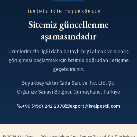
İLGINIZ İÇIN TEŞEKKÜRLER
Sitemiz güncellenme
aşamasındadır
Ürünlerimizle ilgili daha detaylı bilgi almak ve sipariş
görüşmesi başlatmak için bizimle doğrudan iletişime
geçebilirsiniz.
Büyükbayraktar Gıda San. ve Tic. Ltd. Şti.
Organize Sanayi Bölgesi, Gümüşhane, Türkiye
+90 (456) 242 2378
export@kralpestil.com
© 2026 Kral Pestil — Büyükbayraktar Gıda San. ve Tic. Ltd. Şti. Tüm hakları